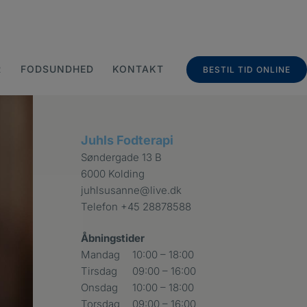
R
FODSUNDHED
KONTAKT
BESTIL TID ONLINE
Juhls Fodterapi
Søndergade 13 B
6000 Kolding
juhlsusanne@live.dk
Telefon
+45 28878588
Åbningstider
Mandag
10:00 – 18:00
Tirsdag
09:00 – 16:00
Onsdag
10:00 – 18:00
Torsdag
09:00 – 16:00