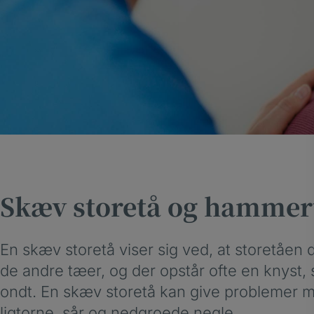
Skæv storetå og hammer
En skæv storetå viser sig ved, at storetåen 
de andre tæer, og der opstår ofte en knyst,
ondt. En skæv storetå kan give problemer 
ligtorne, sår og nedgroede negle.