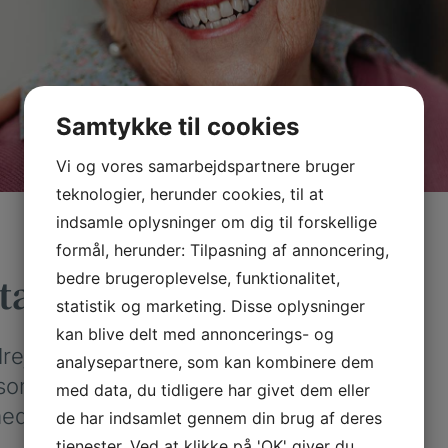
Samtykke til cookies
Vi og vores samarbejdspartnere bruger
teknologier, herunder cookies, til at
indsamle oplysninger om dig til forskellige
formål, herunder: Tilpasning af annoncering,
bedre brugeroplevelse, funktionalitet,
tæer
statistik og marketing. Disse oplysninger
kan blive delt med annoncerings- og
drejer ind mod
analysepartnere, som kan kombinere dem
 som kan gøre
med data, du tidligere har givet dem eller
med hård hud,
de har indsamlet gennem din brug af deres
tjenester. Ved at klikke på 'OK' giver du