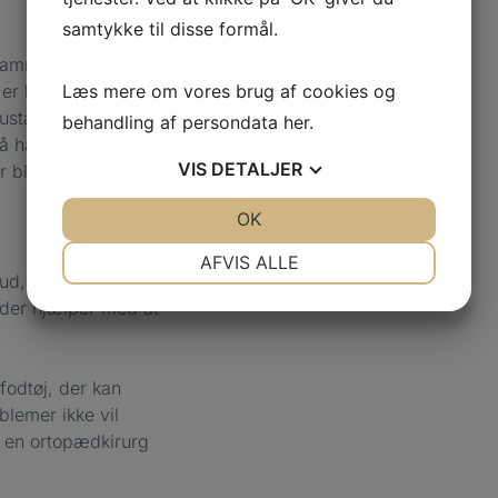
samtykke til disse formål.
 hammertæer.
er er kombineret med
Læs mere om vores brug af cookies og
ustabile sko uden
behandling af persondata
her
.
 få hammertæer, hvis
VIS
DETALJER
blive stive og
JA
NEJ
OK
JA
NEJ
NØDVENDIGE
PRÆFERENCER
AFVIS ALLE
ud, ligtorne og
JA
NEJ
JA
NEJ
 der hjælper med at
MARKETING
STATISTIK
fodtøj, der kan
blemer ikke vil
s en ortopædkirurg